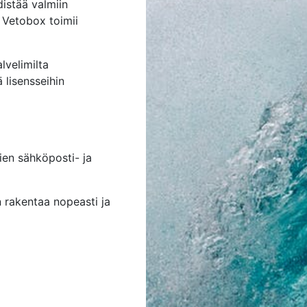
istää valmiin
 Vetobox toimii
lvelimilta
ä lisensseihin
ien sähköposti- ja
n rakentaa nopeasti ja