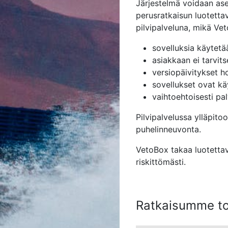
Järjestelmä voidaan as
perusratkaisun luotetta
pilvipalveluna, mikä Vet
sovelluksia käytetää
asiakkaan ei tarvits
versiopäivitykset h
sovellukset ovat käy
vaihtoehtoisesti pa
Pilvipalvelussa ylläpit
puhelinneuvonta.
VetoBox takaa luotettava
riskittömästi.
Ratkaisumme toi