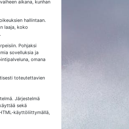
luvaiheen aikana, kunhan
oikeuksien hallintaan.
in laaja, koko
.
peisiin. Pohjaksi
mia sovelluksia ja
ointipalveluna, omana
isesti toteutettavien
stelmä. Järjestelmä
 käyttää sekä
HTML-käyttöliittymällä,