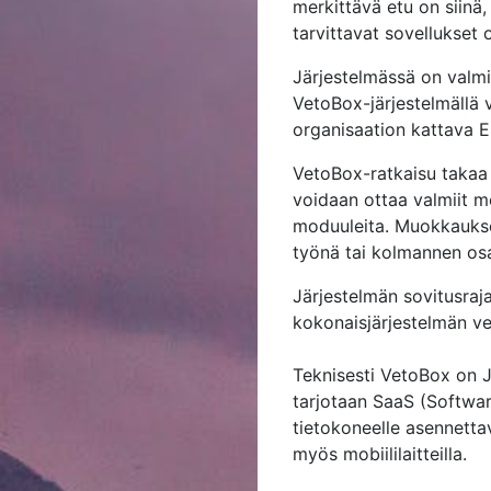
merkittävä etu on siinä,
tarvittavat sovellukset o
Järjestelmässä on valmii
VetoBox-järjestelmällä v
organisaation kattava ER
VetoBox-ratkaisu takaa 
voidaan ottaa valmiit mo
moduuleita. Muokkaukse
työnä tai kolmannen osa
Järjestelmän sovitusraja
kokonaisjärjestelmän ve
Teknisesti VetoBox on J
tarjotaan SaaS (Softwar
tietokoneelle asennetta
myös mobiililaitteilla.