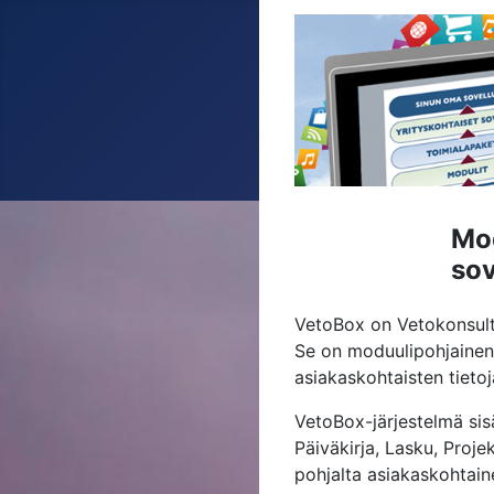
Mo
sov
VetoBox on Vetokonsultt
Se on moduulipohjainen,
asiakaskohtaisten tieto
VetoBox-järjestelmä sisä
Päiväkirja, Lasku, Proje
pohjalta asiakaskohtain