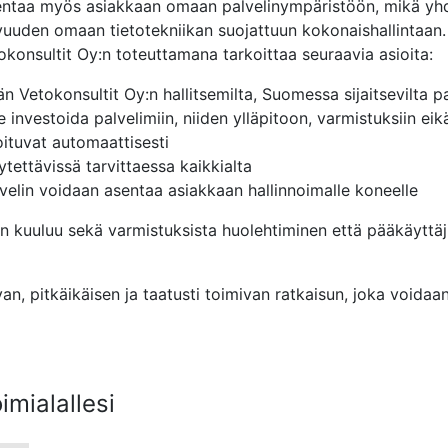
entaa myös asiakkaan omaan palvelinympäristöön, mikä yhd
vuuden omaan tietotekniikan suojattuun kokonaishallintaan.
okonsultit Oy:n toteuttamana tarkoittaa seuraavia asioita:
n Vetokonsultit Oy:n hallitsemilta, Suomessa sijaitsevilta pa
e investoida palvelimiin, niiden ylläpitoon, varmistuksiin eik
oituvat automaattisesti
tettävissä tarvittaessa kaikkialta
lvelin voidaan asentaa asiakkaan hallinnoimalle koneelle
oon kuuluu sekä varmistuksista huolehtiminen että pääkäyttäj
n, pitkäikäisen ja taatusti toimivan ratkaisun, joka voidaa
mialallesi