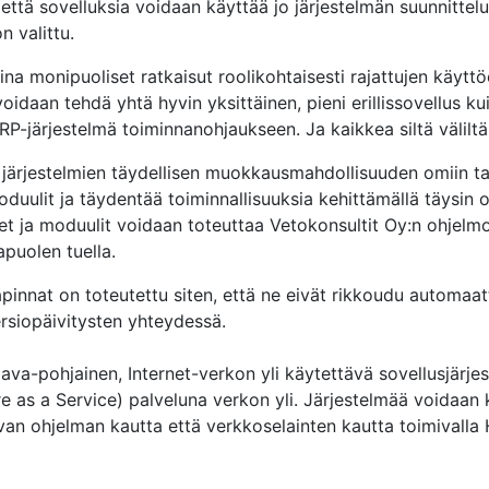
 että sovelluksia voidaan käyttää jo järjestelmän suunnitte
n valittu.
na monipuoliset ratkaisut roolikohtaisesti rajattujen käyttö
oidaan tehdä yhtä hyvin yksittäinen, pieni erillissovellus ku
P-järjestelmä toiminnanohjaukseen. Ja kaikkea siltä väliltä
järjestelmien täydellisen muokkausmahdollisuuden omiin tar
duulit ja täydentää toiminnallisuuksia kehittämällä täysin o
t ja moduulit voidaan toteuttaa Vetokonsultit Oy:n ohjelm
puolen tuella.
pinnat on toteutettu siten, että ne eivät rikkoudu automaatt
rsiopäivitysten yhteydessä.
ava-pohjainen, Internet-verkon yli käytettävä sovellusjärje
e as a Service) palveluna verkon yli. Järjestelmää voidaan
van ohjelman kautta että verkkoselainten kautta toimivalla 