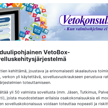
duulipohjainen VetoBox-
elluskehitysjärjestelmä
ien kehittämä, joustava ja erinomaisesti skaalautuva toimi
 verkon yli käytettävä, sovellusvuokraukseen perustuva ra
järjestelmien toteuttamiseen.
ltää yli 50 valmista sovellusta (mm. Jäsen, Tutkimus, Palvel
kti), joista muodostetaan erilaisia osakokonaisuuksia eli mo
en sovelluskokonaisuus voidaan toteuttaa nopeasti ja riskit