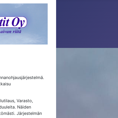
nnanohjausjärjestelmä.
tkaisu
utilaus, Varasto,
duuleita. Näiden
tömästi. Järjestelmän